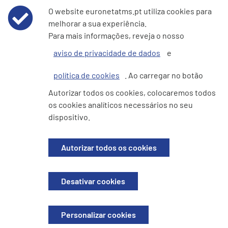
O website euronetatms.pt utiliza cookies para
melhorar a sua experiência.
Aviso de Privacidade de Dados
Para mais informações, reveja o nosso
aviso de privacidade de dados
e
Política de cookies
política de cookies
. Ao carregar no botão
e360 Declaração sobre Escravatura Moderna e Tráfico de
Autorizar todos os cookies, colocaremos todos
Seres Humanos
os cookies analíticos necessários no seu
dispositivo.
Site do Investidor
Autorizar todos os cookies
© 2026 EURONETEFT Services Portugal, Unipessoal Lda. Todos os
Desativar cookies
direitos reservados. Registada em Portugal. N.° de empresa 518167741.
Sede: Avenida Dom Joao II, 44C, 2.2. Parque das Naçoes, 1990-095 Lisboa
(Portugal)
Personalizar cookies