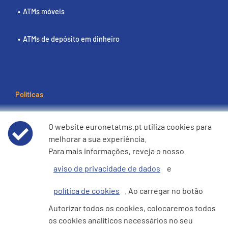
ATMs móveis
ATMs de depósito em dinheiro
Políticas
Termos e condições de utilização
O website euronetatms.pt utiliza cookies para
melhorar a sua experiência.
Aviso de Privacidade de Dados
Para mais informações, reveja o nosso
aviso de privacidade de dados
e
Política de cookies
política de cookies
. Ao carregar no botão
e360 Declaração sobre Escravatura Moderna e Tráfico de
Autorizar todos os cookies, colocaremos todos
Seres Humanos
os cookies analíticos necessários no seu