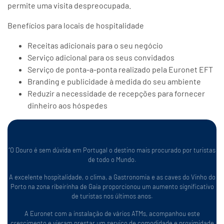
permite uma visita despreocupada.
Benefícios para locais de hospitalidade
Receitas adicionais para o seu negócio
Serviço adicional para os seus convidados
Serviço de ponta-a-ponta realizado pela Euronet EFT
Branding e publicidade à medida do seu ambiente
Reduzir a necessidade de recepções para fornecer
dinheiro aos hóspedes
“O Douro é sem dúvida em Portugal o destino mais procurado por turistas
de todo o Mundo.
A excelente hospitalidade, o clima, a Gastronomia e as caves do Vinho do
Porto na zona ribeirinha de Gaia proporcionou um aumento significativo
de turistas nos últimos anos.
A Euronet com a instalação de vários ATMs, acompanhou este
crescimento e vieram prestar um serviço de comodidade e proximidade