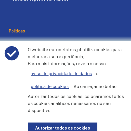
Políticas
Termos e condições de utilização
O website euronetatms.pt utiliza cookies para
melhorar a sua experiência.
Aviso de Privacidade de Dados
Para mais informações, reveja o nosso
aviso de privacidade de dados
e
Política de cookies
política de cookies
. Ao carregar no botão
e360 Declaração sobre Escravatura Moderna e Tráfico de
Autorizar todos os cookies, colocaremos todos
Seres Humanos
os cookies analíticos necessários no seu
dispositivo.
Site do Investidor
Autorizar todos os cookies