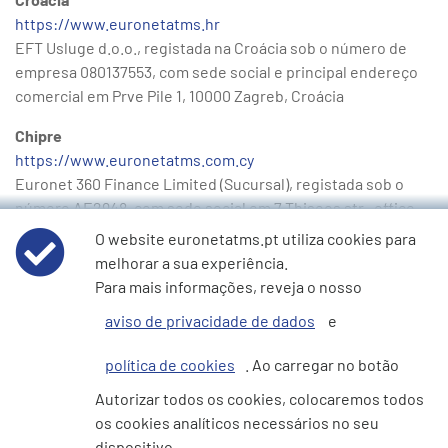
https://www.euronetatms.hr
EFT Usluge d.o.o., registada na Croácia sob o número de
empresa 080137553, com sede social e principal endereço
comercial em Prve Pile 1, 10000 Zagreb, Croácia
Chipre
https://www.euronetatms.com.cy
Euronet 360 Finance Limited (Sucursal), registada sob o
número AE2948, com sede social em 7 Thiseos str., office
001,2042 Strovolos, Nicosia, Chipre
O website euronetatms.pt utiliza cookies para
melhorar a sua experiência.
Dinamarca
Para mais informações, reveja o nosso
https://www.euronetatms.dk
Euronet 360 Finance Limited (Sucursal), registada sob o
aviso de privacidade de dados
e
número 34740038, com sede social e principal endereço
política de cookies
. Ao carregar no botão
comercial em Peterdalsvej 1A, 3. sal, 2770 Kastrup,
Dinamarca
Autorizar todos os cookies, colocaremos todos
os cookies analíticos necessários no seu
Estónia
dispositivo.