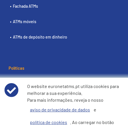
Fachada ATMs
ATMs móveis
ATMs de depósito em dinheiro
Políticas
Termos e condições de utilização
O website euronetatms.pt utiliza cookies para
melhorar a sua experiência.
Aviso de Privacidade de Dados
Para mais informações, reveja o nosso
aviso de privacidade de dados
e
Política de cookies
política de cookies
. Ao carregar no botão
e360 Declaração sobre Escravatura Moderna e Tráfico de