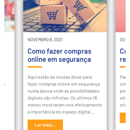
NOVEMBRO 8, 2021
OUTU
s
Como fazer compras
Co
o
online em segurança
rel
e
Aqui estão as nossas dicas para
Para
pra
fazer compras online em segurança
com 
o
numa época onde as possibilidades
perd
o
digitais são infinitas. Os últimos 18
situa
meses mostraram-nos efetivamente
cria
a importância do espaço digital…
L
Ler mais...