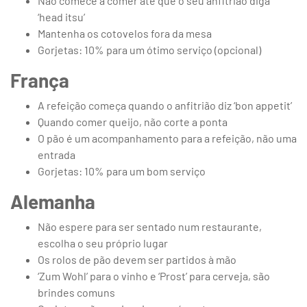
Não comece a comer até que o seu anfitrião diga
‘head itsu’
Mantenha os cotovelos fora da mesa
Gorjetas: 10% para um ótimo serviço (opcional)
França
A refeição começa quando o anfitrião diz ‘bon appetit’
Quando comer queijo, não corte a ponta
O pão é um acompanhamento para a refeição, não uma
entrada
Gorjetas: 10% para um bom serviço
Alemanha
Não espere para ser sentado num restaurante,
escolha o seu próprio lugar
Os rolos de pão devem ser partidos à mão
‘Zum Wohl’ para o vinho e ‘Prost’ para cerveja, são
brindes comuns