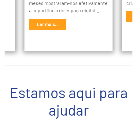
meses mostraram-nos efetivamente
cria
a importância do espaço digital…
L
Ler mais...
Estamos aqui para
ajudar