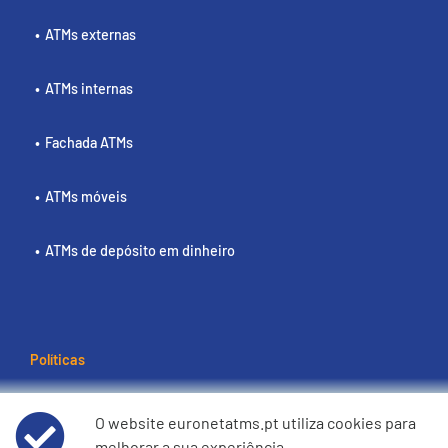
ATMs externas
ATMs internas
Fachada ATMs
ATMs móveis
ATMs de depósito em dinheiro
Políticas
Termos e condições de utilização
O website euronetatms.pt utiliza cookies para
melhorar a sua experiência.