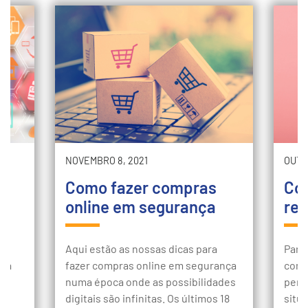
NOVEMBRO 8, 2021
OUTU
s
Como fazer compras
Co
o
online em segurança
rel
e
Aqui estão as nossas dicas para
Para
pra
fazer compras online em segurança
com 
o
numa época onde as possibilidades
perd
o
digitais são infinitas. Os últimos 18
situa