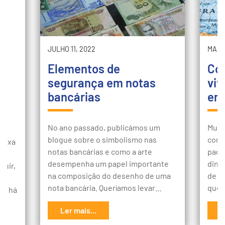
JULHO 11, 2022
MARÇ
Elementos de
Com
segurança em notas
viv
bancárias
em 
No ano passado, publicámos um
Muit
blogue sobre o simbolismo nas
conc
caixa
notas bancárias e como a arte
paga
desempenha um papel importante
dinhe
luir,
na composição do desenho de uma
de e
ão
nota bancária. Queríamos levar…
quer
o, há
Ler mais...
L