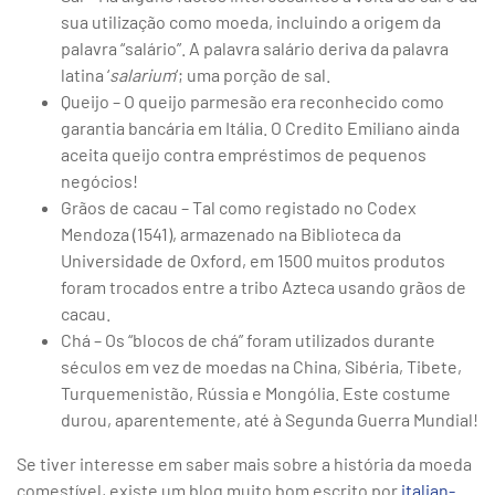
sua utilização como moeda, incluindo a origem da
palavra “salário”. A palavra salário deriva da palavra
latina ‘
salarium
‘; uma porção de sal.
Queijo – O queijo parmesão era reconhecido como
garantia bancária em Itália. O Credito Emiliano ainda
aceita queijo contra empréstimos de pequenos
negócios!
Grãos de cacau – Tal como registado no Codex
Mendoza (1541), armazenado na Biblioteca da
Universidade de Oxford, em 1500 muitos produtos
foram trocados entre a tribo Azteca usando grãos de
cacau.
Chá – Os “blocos de chá” foram utilizados durante
séculos em vez de moedas na China, Sibéria, Tibete,
Turquemenistão, Rússia e Mongólia. Este costume
durou, aparentemente, até à Segunda Guerra Mundial!
Se tiver interesse em saber mais sobre a história da moeda
comestível, existe um blog muito bom escrito por
italian-