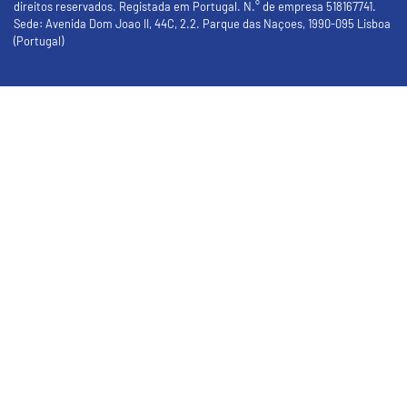
direitos reservados. Registada em Portugal. N.° de empresa 518167741.
Sede: Avenida Dom Joao II, 44C, 2.2. Parque das Naçoes, 1990-095 Lisboa
(Portugal)