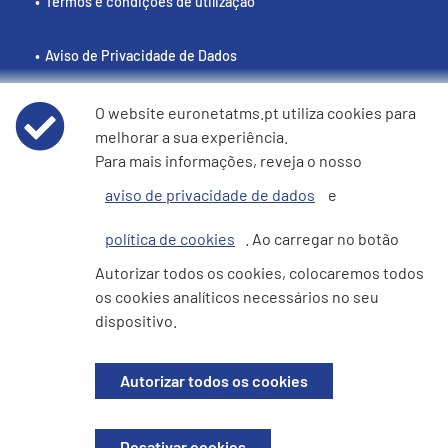
Termos e condições de utilização
Aviso de Privacidade de Dados
Política de cookies
O website euronetatms.pt utiliza cookies para
melhorar a sua experiência.
Para mais informações, reveja o nosso
e360 Declaração sobre Escravatura Moderna e Tráfico de
Seres Humanos
aviso de privacidade de dados
e
política de cookies
. Ao carregar no botão
Autorizar todos os cookies, colocaremos todos
Site do Investidor
os cookies analíticos necessários no seu
dispositivo.
© 2026 EURONETEFT Services Portugal, Unipessoal Lda. Todos os
direitos reservados. Registada em Portugal. N.° de empresa 518167741.
Autorizar todos os cookies
Sede: Avenida Dom Joao II, 44C, 2.2. Parque das Naçoes, 1990-095 Lisboa
(Portugal)
Desativar cookies