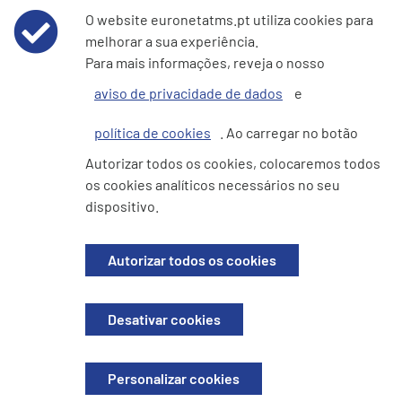
O website euronetatms.pt utiliza cookies para
melhorar a sua experiência.
Aviso de Privacidade de Dados
Para mais informações, reveja o nosso
aviso de privacidade de dados
e
Política de cookies
política de cookies
. Ao carregar no botão
e360 Declaração sobre Escravatura Moderna e Tráfico de
Autorizar todos os cookies, colocaremos todos
Seres Humanos
os cookies analíticos necessários no seu
dispositivo.
Site do Investidor
Autorizar todos os cookies
© 2026 EURONETEFT Services Portugal, Unipessoal Lda. Todos os
Desativar cookies
direitos reservados. Registada em Portugal. N.° de empresa 518167741.
Sede: Avenida Dom Joao II, 44C, 2.2. Parque das Naçoes, 1990-095 Lisboa
(Portugal)
Personalizar cookies