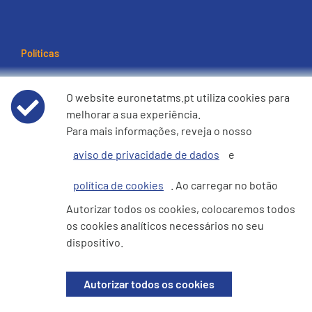
Políticas
Termos e condições de utilização
O website euronetatms.pt utiliza cookies para
melhorar a sua experiência.
Aviso de Privacidade de Dados
Para mais informações, reveja o nosso
aviso de privacidade de dados
e
Política de cookies
política de cookies
. Ao carregar no botão
e360 Declaração sobre Escravatura Moderna e Tráfico de
Autorizar todos os cookies, colocaremos todos
Seres Humanos
os cookies analíticos necessários no seu
dispositivo.
Site do Investidor
Autorizar todos os cookies