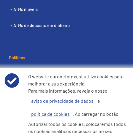
ATMs móveis
ATMs de depósito em dinheiro
Políticas
Termos e condições de utilização
O website euronetatms.pt utiliza cookies para
melhorar a sua experiência.
Aviso de Privacidade de Dados
Para mais informações, reveja o nosso
aviso de privacidade de dados
e
Política de cookies
política de cookies
. Ao carregar no botão
e360 Declaração sobre Escravatura Moderna e Tráfico de
Autorizar todos os cookies, colocaremos todos
Seres Humanos
os cookies analíticos necessários no seu